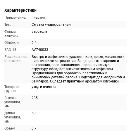
Характеристики
Применение:
пластик
Тип:
Смазка универсальная
Форма
аэрозоль
выпуска:
Объём, л:
0.4
EAN-13:
AV740033
Расширенное
Быстро и эффективно удаляет пыль, грязь, масляные и
описание:
никотиновые загрязнения. Защищает от старения и
выгорания, восстанавливает первоначальную
структуру, обладает антистатическим эффектом.
Предназначен для обработки пластиковых и
виниловых деталей салона. Подходит для молдингов и
бамперов. Обладает приятным ароматом клубники.
Товарная
уход и очистка
группа:
Высота
235
упаковки,
мм:
Длина
50
упаковки,
мм:
Объем
0.7