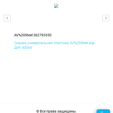
AV%20Steel 362793330
AV%
р
Смазка универсальная пластика AV%20Steel аэр
Сма
ДиК 400мл
ПхВ
© Все права защищены.